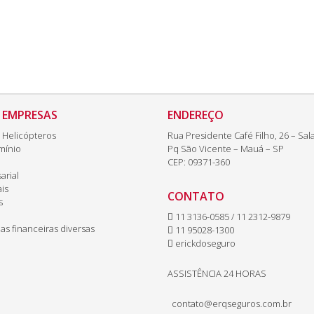
 EMPRESAS
ENDEREÇO
 Helicópteros
Rua Presidente Café Filho, 26 – Sal
mínio
Pq São Vicente – Mauá – SP
CEP: 09371-360
arial
is
CONTATO
s
11 3136-0585 / 11 2312-9879
as financeiras diversas
11 95028-1300
erickdoseguro
ASSISTÊNCIA 24 HORAS
contato@erqseguros.com.br