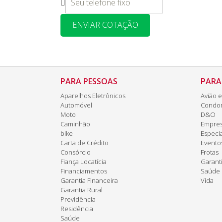
ENVIAR COTAÇÃO
PARA PESSOAS
PARA
Aparelhos Eletrônicos
Avião e
Automóvel
Condo
Moto
D&O
Caminhão
Empres
bike
Especia
Carta de Crédito
Evento
Consórcio
Frotas
Fiança Locatícia
Garanti
Financiamentos
Saúde
Garantia Financeira
Vida
Garantia Rural
Previdência
Residência
Saúde